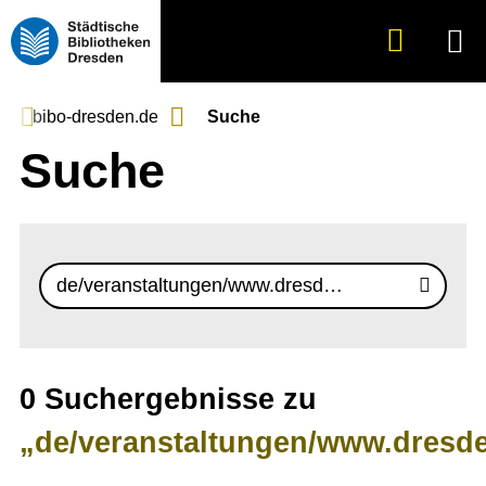
Suche
Menü
anzeigen
bibo-dresden.de
Suche
Suche
Suchbegriff
Jetzt
finde
0 Suchergebnisse zu
„de/veranstaltungen/www.dresde