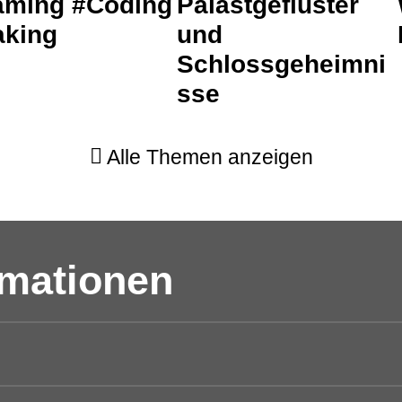
ming #Coding
Palast­geflüster
king
und
Schlossgeheimni
sse
Alle Themen anzeigen
rmationen