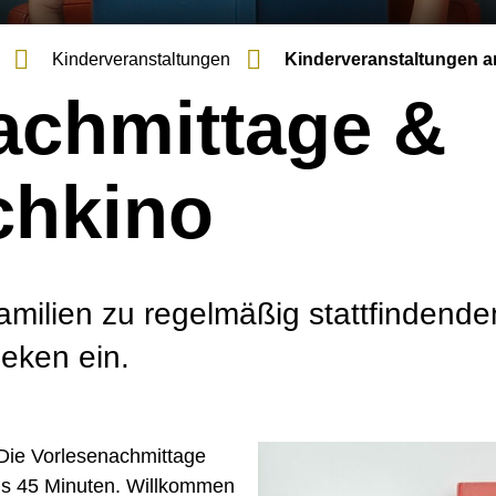
Kinder­veranstaltungen
Kinder­veranstaltungen 
achmittage &
chkino
amilien zu regelmäßig stattfindende
heken ein.
 Die Vorlesenachmittage
bis 45 Minuten. Willkommen