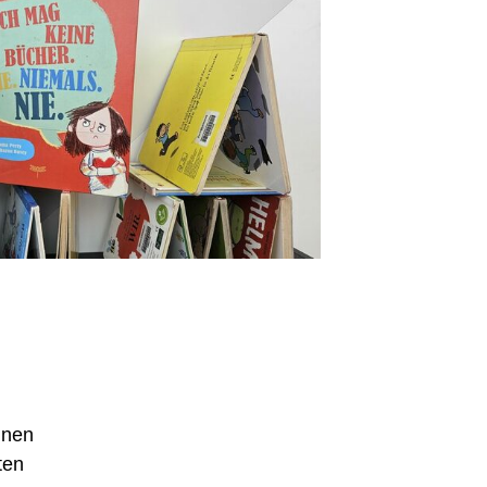
nnen
ten