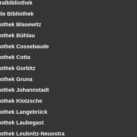
ralbibliothek
le Bibliothek
iothek Blasewitz
iothek Bühlau
iothek Cossebaude
iothek Cotta
iothek Gorbitz
iothek Gruna
iothek Johannstadt
iothek Klotzsche
iothek Langebrück
iothek Laubegast
iothek Leubnitz-Neuostra