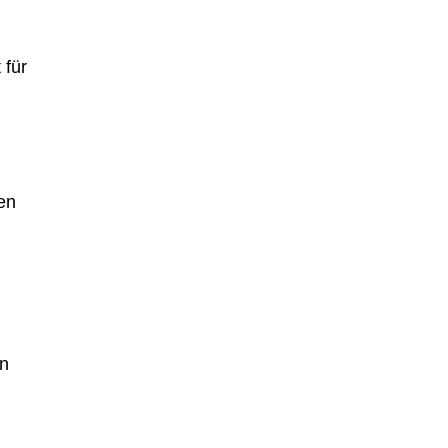
 für
en
in