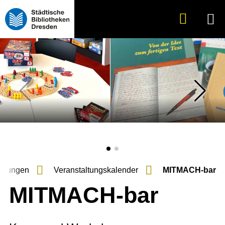
Suche
Menü
anzeigen
altungen
Veranstaltungs­kalender
MITMACH-bar
MITMACH-bar