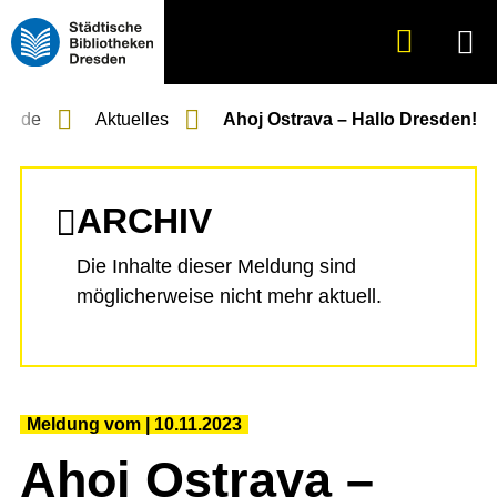
Suche
Menü
anzeigen
en.de
Aktuelles
Ahoj Ostrava – Hallo Dresden!
ARCHIV
Die Inhalte dieser Meldung sind
möglicherweise nicht mehr aktuell.
Meldung vom
10.11.2023
Ahoj Ostrava –