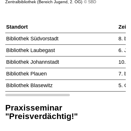
Zentralbibliothek (Bereich Jugend, 2. OG)
© SBD
Standort
Zeit
Bibliothek Südvorstadt
8. bi
Bibliothek Laubegast
6. Ju
Bibliothek Johannstadt
10. b
Bibliothek Plauen
7. bi
Bibliothek Blasewitz
5. Ok
Praxisseminar
"Preisverdächtig!"