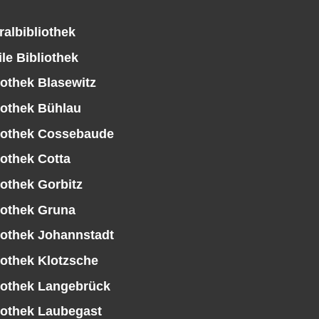
ralbibliothek
le Bibliothek
iothek Blasewitz
iothek Bühlau
iothek Cossebaude
iothek Cotta
iothek Gorbitz
iothek Gruna
iothek Johannstadt
iothek Klotzsche
iothek Langebrück
iothek Laubegast