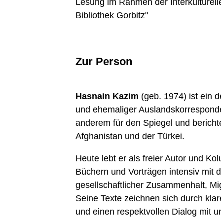
Lesung im Rahmen der Interkulturell
Bibliothek Gorbitz"
Zur Person
Hasnain Kazim
(geb. 1974) ist ein d
und ehemaliger Auslandskorresponden
anderem für den
Spiegel
und bericht
Afghanistan
und der
Türkei
.
Heute lebt er als freier Autor und Kol
Büchern und Vorträgen intensiv mit
gesellschaftlicher Zusammenhalt, Mig
Seine Texte zeichnen sich durch kla
und einen respektvollen Dialog mit u