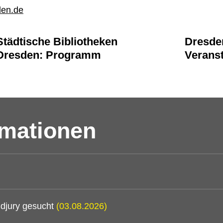
den.de
Städtische Bibliotheken
Dresde
Dresden: Programm
Verans
rmationen
djury gesucht
(03.08.2026)