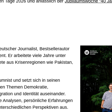
en Tage 2026 und anlässlich der
Jubiläumswoche "40 Ja
eutscher Journalist, Bestsellerautor
t. Er arbeitete viele Jahre unter
ete aus Krisenregionen wie
Pakistan
,
umnist und setzt sich in seinen
 den Themen Demokratie,
ration und Identität auseinander.
re Analysen, persönliche Erfahrungen
nterschiedlichen Perspektiven aus.