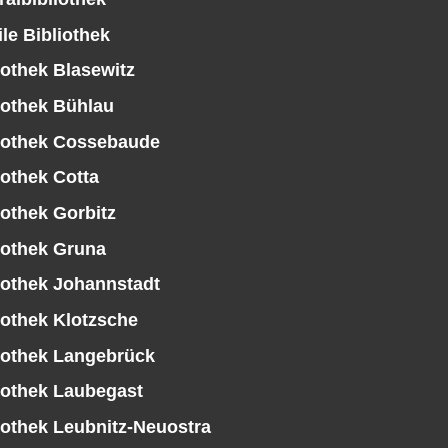
le Bibliothek
iothek Blasewitz
iothek Bühlau
iothek Cossebaude
iothek Cotta
iothek Gorbitz
iothek Gruna
iothek Johannstadt
iothek Klotzsche
iothek Langebrück
iothek Laubegast
iothek Leubnitz-Neuostra