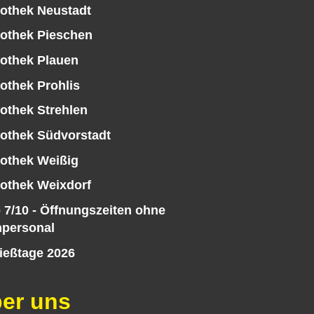
iothek Neustadt
iothek Pieschen
iothek Plauen
iothek Prohlis
iothek Strehlen
iothek Südvorstadt
iothek Weißig
iothek Weixdorf
 7/10 - Öffnungszeiten ohne
personal
ießtage 2026
er uns