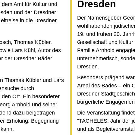
Dresden
dem Amt für Kultur und
esden und der Dresdner
Der Namensgeber Georg
itreise in die Dresdner
wohlhabenden jüdischen
19. und frühen 20. Jahrh
epsch, Thomas Kübler,
Gesellschaft und Kultur
owie Lars Kühl, Autor des
Familie Arnhold engagier
r der Dresdner Bäder
unternehmerisch, sonder
Dresden.
Besonders prägend war 
n Thomas Kübler und Lars
Areal des Bades – ein Or
rensuche durch
Dresdner Stadtgeschicht
den Ort. Ein besonderer
bürgerliche Engagement 
org Arnhold und seiner
dend dazu beigetragen
Die Veranstaltung finde
 der Erholung, Begegnung
"TACHELES. Jahr der jü
 kann.
und als Begleitveransta