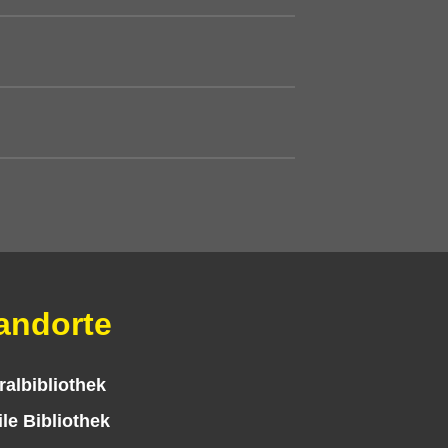
andorte
ralbibliothek
le Bibliothek