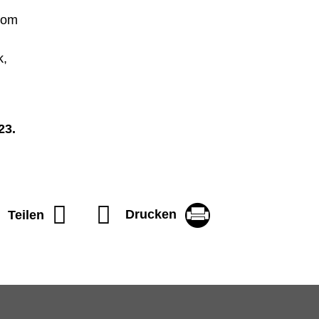
 vom
k,
23.
Drucken
Teilen