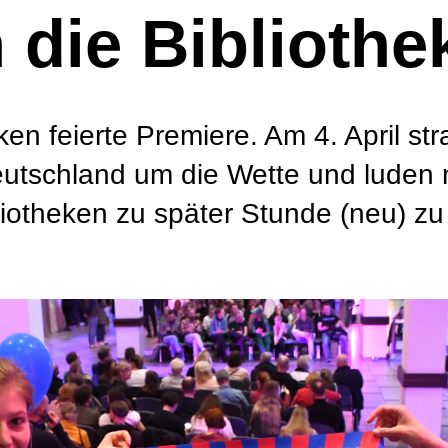
 die Bibliothe
ken feierte Premiere. Am 4. April st
eutschland um die Wette und luden m
liotheken zu später Stunde (neu) z