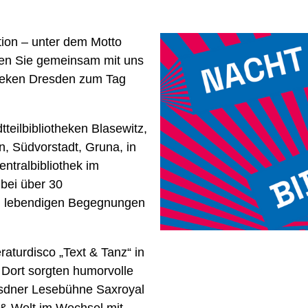
ion – unter dem Motto
n Sie gemeinsam mit uns
theken Dresden zum Tag
teilbibliotheken Blasewitz,
n, Südvorstadt, Gruna, in
entralbibliothek im
bei über 30
nd lebendigen Begegnungen
raturdisco „Text & Tanz“ in
. Dort sorgten humorvolle
esdner Lesebühne Saxroyal