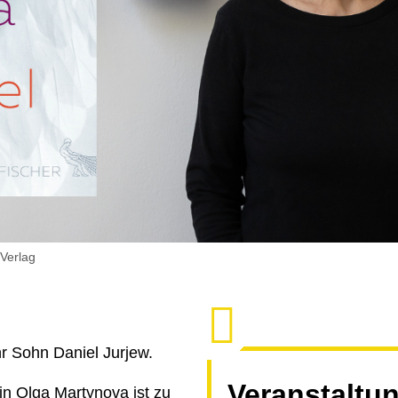
 Verlag
hr Sohn Daniel Jurjew.
Veranstaltu
rin Olga Martynova
ist zu