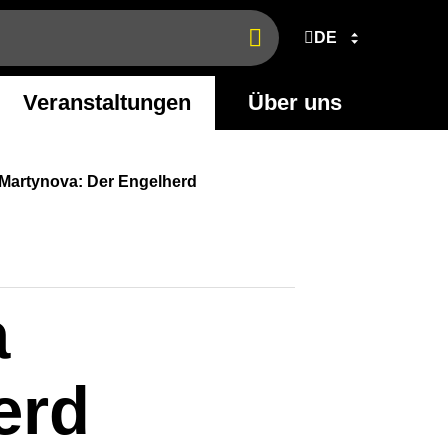
DE
Jetzt
finden
Veranstaltungen
Über uns
 Martynova: Der Engelherd
a
erd