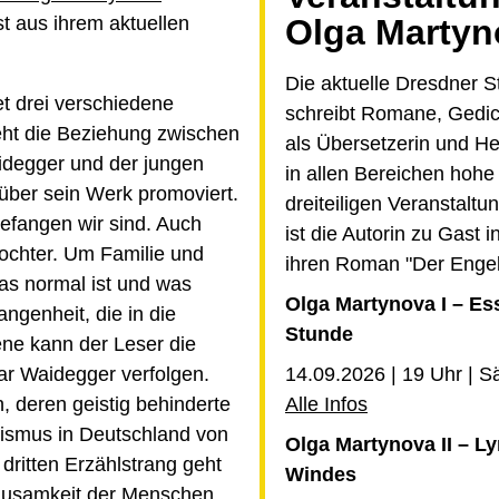
st aus ihrem aktuellen
Olga Martyn
Die aktuelle Dresdner S
t drei verschiedene
schreibt Romane, Gedic
eht die Beziehung zwischen
als Übersetzerin und Her
aidegger und der jungen
in allen Bereichen hoh
 über sein Werk promoviert.
dreiteiligen Veranstalt
gefangen wir sind. Auch
ist die Autorin zu Gast i
ochter. Um Familie und
ihren Roman "Der Engel
as normal ist und was
Olga Martynova I – Es
ngenheit, die in die
Stunde
ene kann der Leser die
r Waidegger verfolgen.
14.09.2026 | 19 Uhr | 
, deren geistig behinderte
Alle Infos
alismus in Deutschland von
Olga Martynova II – L
dritten Erzählstrang geht
Windes
rausamkeit der Menschen