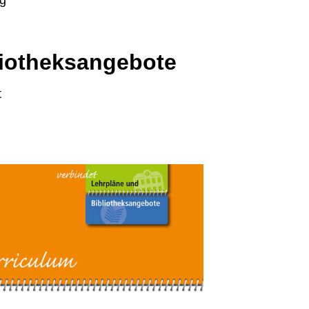
liotheksangebote
t