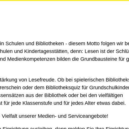
 Schulen und Bibliotheken - diesem Motto folgen wir b
ulen und Kinder­tages­stätten, denn: Lesen ist der Schlü
und Medien­kompetenzen bilden die Grundbausteine für g
tärkung von Lesefreude. Ob bei spielerischen Bibliothek
rerschein oder dem Bibliotheksquiz für Grundschul­kinder
en­sätzen aus der Bibliothek oder bei den vielfältigen
st für jede Klassenstufe und für jedes Alter etwas dabei.
 Vielfalt unserer Medien- und Serviceangebote!
e Einrichtung ausleihen, dann melden Sie Ihre Einrichtu