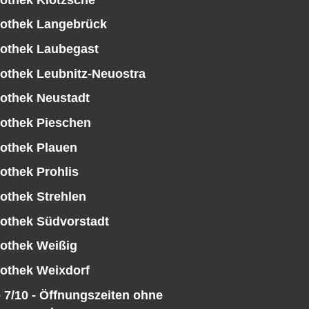
iothek Langebrück
iothek Laubegast
iothek Leubnitz-Neuostra
iothek Neustadt
iothek Pieschen
iothek Plauen
iothek Prohlis
iothek Strehlen
iothek Südvorstadt
iothek Weißig
iothek Weixdorf
 7/10 - Öffnungszeiten ohne