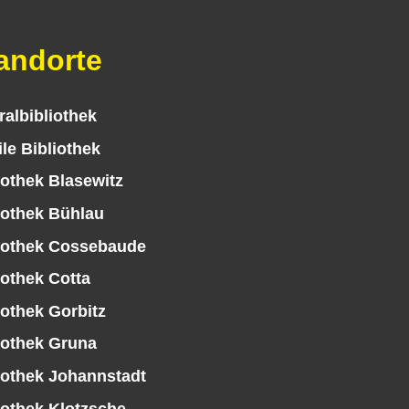
andorte
ralbibliothek
le Bibliothek
iothek Blasewitz
iothek Bühlau
iothek Cossebaude
iothek Cotta
iothek Gorbitz
iothek Gruna
iothek Johannstadt
iothek Klotzsche